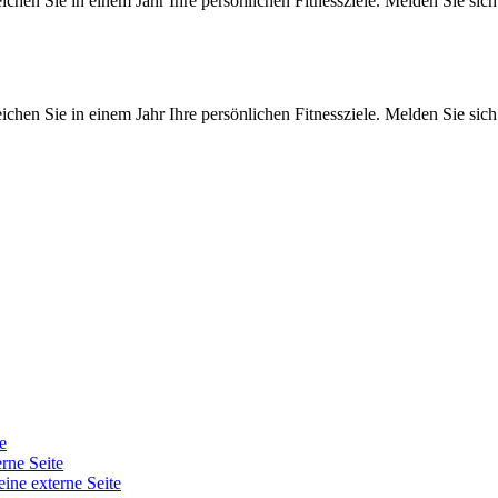
en Sie in einem Jahr Ihre persönlichen Fitnessziele. Melden Sie sich i
en Sie in einem Jahr Ihre persönlichen Fitnessziele. Melden Sie sich i
e
erne Seite
eine externe Seite